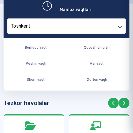
b,
Namoz vaqtlari
ya
ng
Toshkent
i
ha
yo
Bomdod vaqti
Quyosh chiqishi
t
va
Peshin vaqti
Asr vaqti
ke
laj
Shom vaqti
Xufton vaqti
ak
ya
ra
Tezkor havolalar
ta
mi
z”