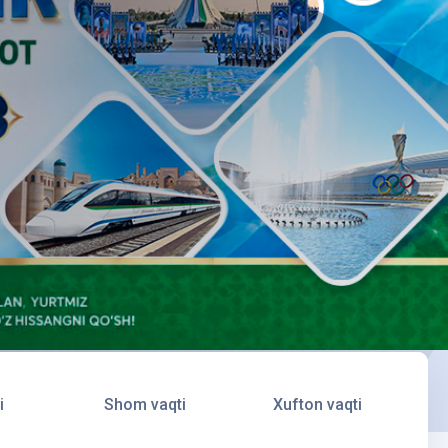
i
Shom vaqti
Xufton vaqti