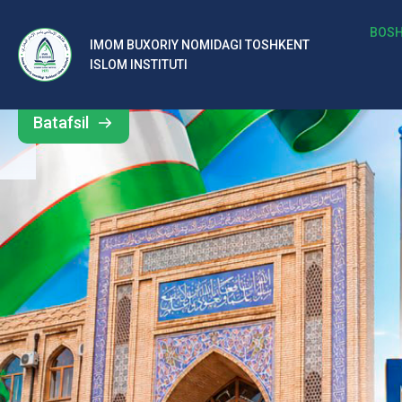
b
BOSH
IMOM BUXORIY NOMIDAGI TOSHKENT
Barcha
ISLOM INSTITUTI
al
yangiliklar
ar
Batafsil
o‘
rt
a
si
d