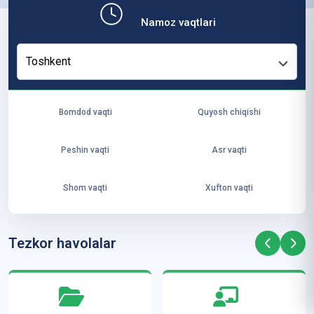
b,
Namoz vaqtlari
ya
ng
Toshkent
i
ha
yo
Bomdod vaqti
Quyosh chiqishi
t
va
Peshin vaqti
Asr vaqti
ke
laj
Shom vaqti
Xufton vaqti
ak
ya
ra
Tezkor havolalar
ta
mi
z”