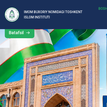
b
BOSH
IMOM BUXORIY NOMIDAGI TOSHKENT
Barcha
ISLOM INSTITUTI
al
yangiliklar
ar
Batafsil
o‘
rt
a
si
d