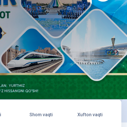
i
Shom vaqti
Xufton vaqti