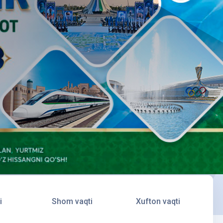
i
Shom vaqti
Xufton vaqti