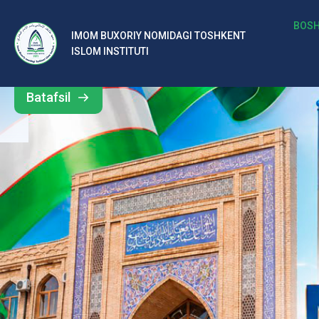
b
BOSH
IMOM BUXORIY NOMIDAGI TOSHKENT
Barcha
ISLOM INSTITUTI
al
yangiliklar
ar
Batafsil
o‘
rt
a
si
d