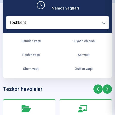
b,
Namoz vaqtlari
ya
ng
Toshkent
i
ha
yo
Bomdod vaqti
Quyosh chiqishi
t
va
Peshin vaqti
Asr vaqti
ke
laj
Shom vaqti
Xufton vaqti
ak
ya
ra
Tezkor havolalar
ta
mi
z”