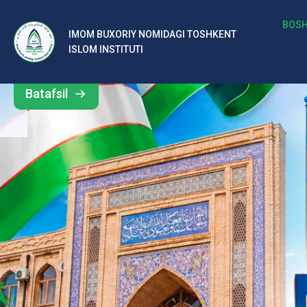
b
BOSH
IMOM BUXORIY NOMIDAGI TOSHKENT
Barcha
ISLOM INSTITUTI
al
yangiliklar
ar
Batafsil
o‘
rt
a
si
d