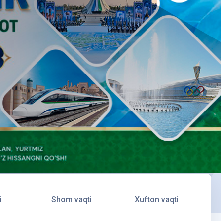
i
Shom vaqti
Xufton vaqti