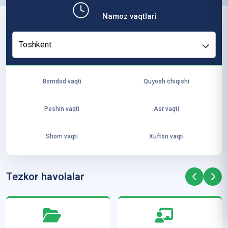
b,
Namoz vaqtlari
ya
ng
Toshkent
i
ha
yo
Bomdod vaqti
Quyosh chiqishi
t
va
Peshin vaqti
Asr vaqti
ke
laj
Shom vaqti
Xufton vaqti
ak
ya
ra
Tezkor havolalar
ta
mi
z”