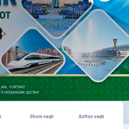
i
Shom vaqti
Xufton vaqti