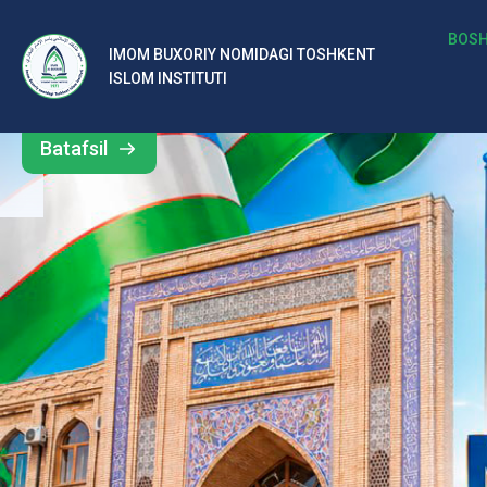
b
BOSH
IMOM BUXORIY NOMIDAGI TOSHKENT
Barcha
ISLOM INSTITUTI
al
yangiliklar
ar
Batafsil
o‘
rt
a
si
d