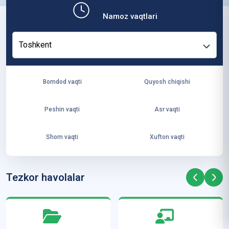
b,
Namoz vaqtlari
ya
ng
Toshkent
i
ha
yo
Bomdod vaqti
Quyosh chiqishi
t
va
Peshin vaqti
Asr vaqti
ke
laj
Shom vaqti
Xufton vaqti
ak
ya
ra
Tezkor havolalar
ta
mi
z”