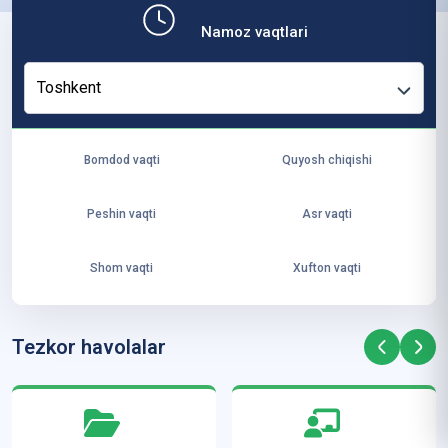
b,
Namoz vaqtlari
ya
ng
Toshkent
i
ha
yo
Bomdod vaqti
Quyosh chiqishi
t
va
Peshin vaqti
Asr vaqti
ke
laj
Shom vaqti
Xufton vaqti
ak
ya
ra
Tezkor havolalar
ta
mi
z”