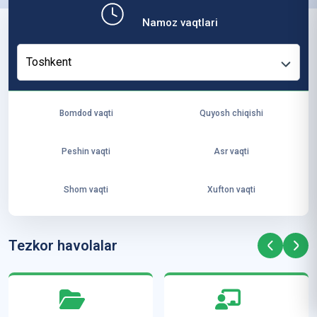
b,
Namoz vaqtlari
ya
ng
Toshkent
i
ha
yo
Bomdod vaqti
Quyosh chiqishi
t
va
Peshin vaqti
Asr vaqti
ke
laj
Shom vaqti
Xufton vaqti
ak
ya
ra
Tezkor havolalar
ta
mi
z”