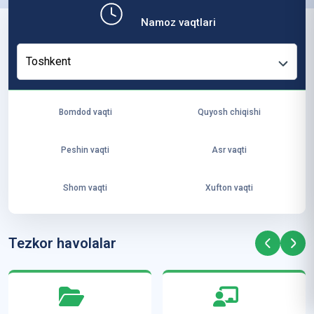
b,
Namoz vaqtlari
ya
ng
Toshkent
i
ha
yo
Bomdod vaqti
Quyosh chiqishi
t
va
Peshin vaqti
Asr vaqti
ke
laj
Shom vaqti
Xufton vaqti
ak
ya
ra
Tezkor havolalar
ta
mi
z”