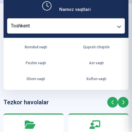
b,
Namoz vaqtlari
ya
ng
Toshkent
i
ha
yo
Bomdod vaqti
Quyosh chiqishi
t
va
Peshin vaqti
Asr vaqti
ke
laj
Shom vaqti
Xufton vaqti
ak
ya
ra
Tezkor havolalar
ta
mi
z”