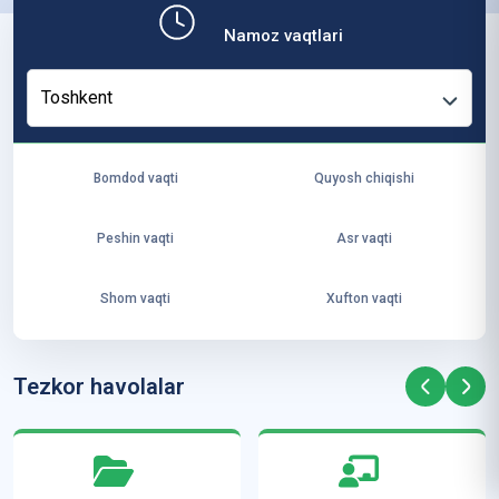
b,
Namoz vaqtlari
ya
ng
Toshkent
i
ha
yo
Bomdod vaqti
Quyosh chiqishi
t
va
Peshin vaqti
Asr vaqti
ke
laj
Shom vaqti
Xufton vaqti
ak
ya
ra
Tezkor havolalar
ta
mi
z”