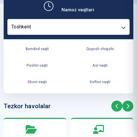
b,
Namoz vaqtlari
ya
ng
Toshkent
i
ha
yo
Bomdod vaqti
Quyosh chiqishi
t
va
Peshin vaqti
Asr vaqti
ke
laj
Shom vaqti
Xufton vaqti
ak
ya
ra
Tezkor havolalar
ta
mi
z”