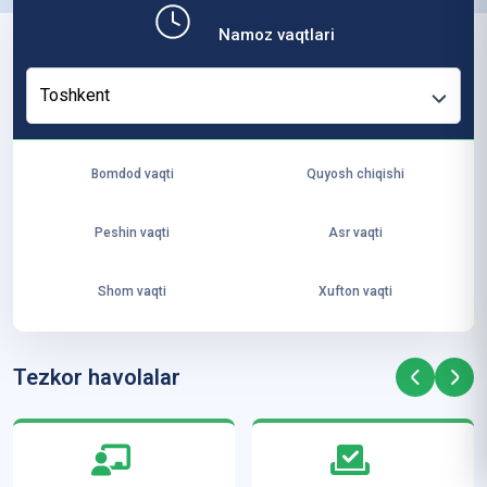
ит
Namoz vaqtlari
ут
и
Toshkent
ус
то
зл
Bomdod vaqti
Quyosh chiqishi
ар
и
Peshin vaqti
Asr vaqti
А
л-
Shom vaqti
Xufton vaqti
Аз
ҳа
рд
Tezkor havolalar
а
м
ал