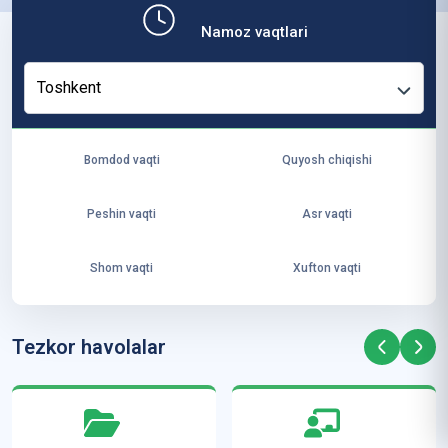
b,
Namoz vaqtlari
ya
ng
Toshkent
i
ha
yo
Bomdod vaqti
Quyosh chiqishi
t
va
Peshin vaqti
Asr vaqti
ke
laj
Shom vaqti
Xufton vaqti
ak
ya
ra
Tezkor havolalar
ta
mi
z”