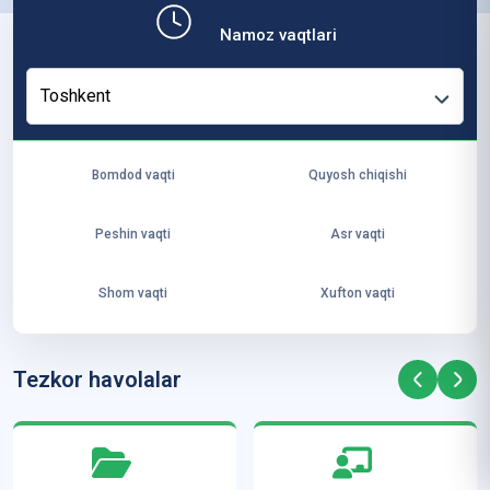
b,
Namoz vaqtlari
ya
ng
Toshkent
i
ha
yo
Bomdod vaqti
Quyosh chiqishi
t
va
Peshin vaqti
Asr vaqti
ke
laj
Shom vaqti
Xufton vaqti
ak
ya
ra
Tezkor havolalar
ta
mi
z”