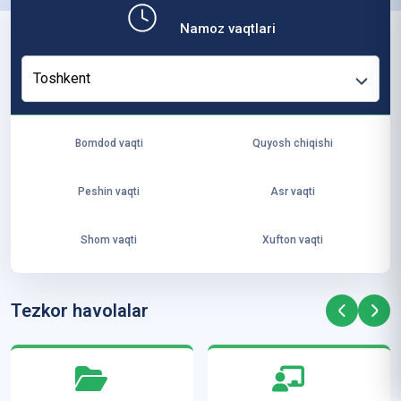
b,
Namoz vaqtlari
ya
ng
Toshkent
i
ha
yo
Bomdod vaqti
Quyosh chiqishi
t
va
Peshin vaqti
Asr vaqti
ke
laj
Shom vaqti
Xufton vaqti
ak
ya
ra
Tezkor havolalar
ta
mi
z”