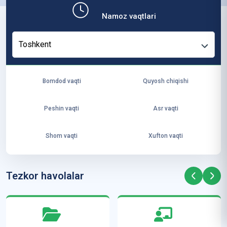
b,
Namoz vaqtlari
ya
ng
Toshkent
i
ha
yo
Bomdod vaqti
Quyosh chiqishi
t
va
Peshin vaqti
Asr vaqti
ke
laj
Shom vaqti
Xufton vaqti
ak
ya
ra
Tezkor havolalar
ta
mi
z”