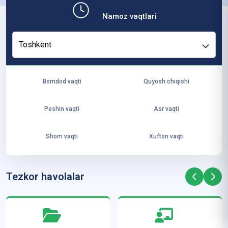
b,
Namoz vaqtlari
ya
ng
Toshkent
i
ha
yo
Bomdod vaqti
Quyosh chiqishi
t
va
Peshin vaqti
Asr vaqti
ke
laj
Shom vaqti
Xufton vaqti
ak
ya
ra
Tezkor havolalar
ta
mi
z”