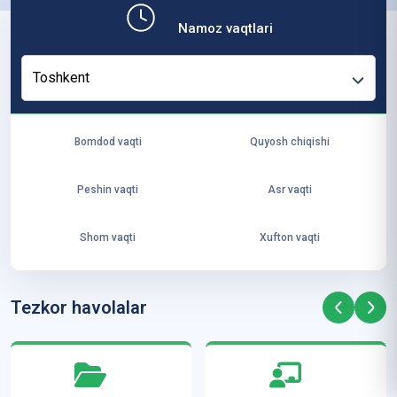
b,
Namoz vaqtlari
ya
ng
Toshkent
i
ha
yo
Bomdod vaqti
Quyosh chiqishi
t
va
Peshin vaqti
Asr vaqti
ke
laj
Shom vaqti
Xufton vaqti
ak
ya
ra
Tezkor havolalar
ta
mi
z”