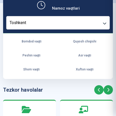
b,
Namoz vaqtlari
ya
ng
Toshkent
i
ha
yo
Bomdod vaqti
Quyosh chiqishi
t
va
Peshin vaqti
Asr vaqti
ke
laj
Shom vaqti
Xufton vaqti
ak
ya
ra
Tezkor havolalar
ta
mi
z”