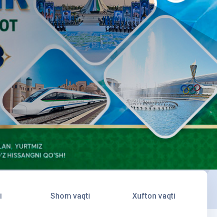
i
Shom vaqti
Xufton vaqti