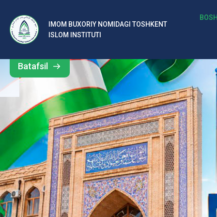
b
BOSH
IMOM BUXORIY NOMIDAGI TOSHKENT
Barcha
ISLOM INSTITUTI
al
yangiliklar
ar
Batafsil
o‘
rt
a
si
d