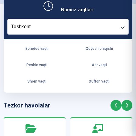
b,
Namoz vaqtlari
ya
ng
Toshkent
i
ha
yo
Bomdod vaqti
Quyosh chiqishi
t
va
Peshin vaqti
Asr vaqti
ke
laj
Shom vaqti
Xufton vaqti
ak
ya
ra
Tezkor havolalar
ta
mi
z”