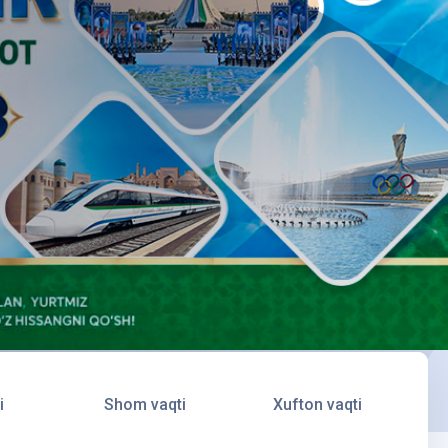
i
Shom vaqti
Xufton vaqti