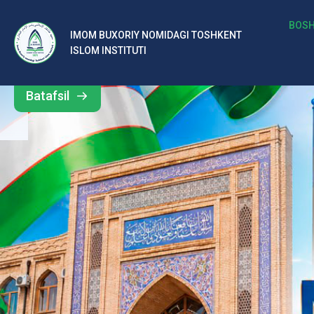
b
BOSH
IMOM BUXORIY NOMIDAGI TOSHKENT
Barcha
ISLOM INSTITUTI
al
yangiliklar
ar
Batafsil
o‘
rt
a
si
d