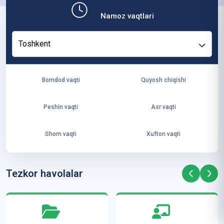
b,
Namoz vaqtlari
ya
ng
Toshkent
i
ha
yo
Bomdod vaqti
Quyosh chiqishi
t
va
Peshin vaqti
Asr vaqti
ke
laj
Shom vaqti
Xufton vaqti
ak
ya
ra
Tezkor havolalar
ta
mi
z”