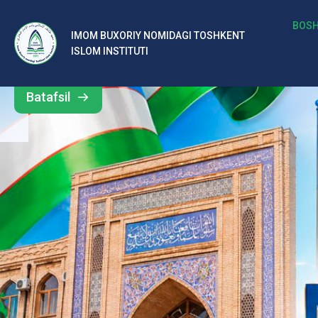
b
BOSH
IMOM BUXORIY NOMIDAGI TOSHKENT
Barcha
ISLOM INSTITUTI
al
yangiliklar
ar
Batafsil
o‘
rt
a
si
d