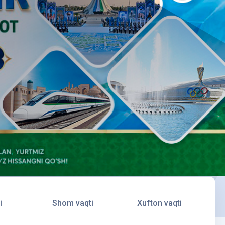
i
Shom vaqti
Xufton vaqti