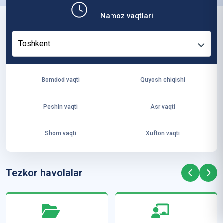
b,
Namoz vaqtlari
ya
ng
Toshkent
i
ha
yo
Bomdod vaqti
Quyosh chiqishi
t
va
Peshin vaqti
Asr vaqti
ke
laj
Shom vaqti
Xufton vaqti
ak
ya
ra
Tezkor havolalar
ta
mi
z”