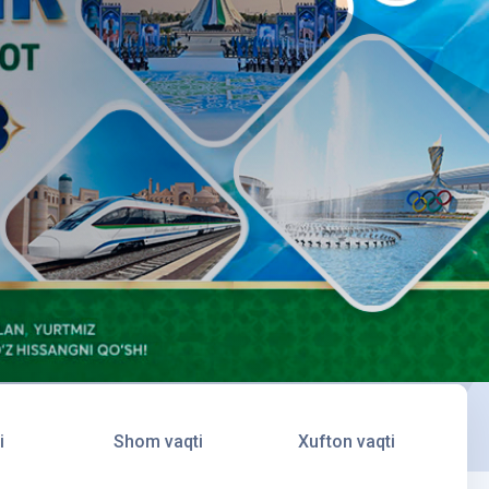
i
Shom vaqti
Xufton vaqti