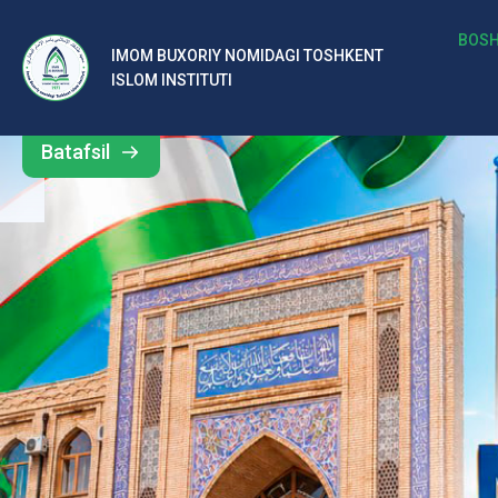
b
BOSH
IMOM BUXORIY NOMIDAGI TOSHKENT
Barcha
ISLOM INSTITUTI
al
yangiliklar
ar
Batafsil
o‘
rt
a
si
d