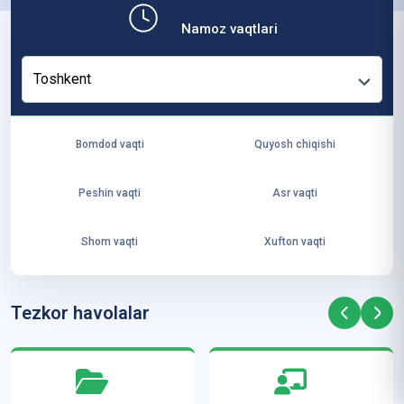
b,
Namoz vaqtlari
ya
ng
Toshkent
i
ha
yo
Bomdod vaqti
Quyosh chiqishi
t
va
Peshin vaqti
Asr vaqti
ke
laj
Shom vaqti
Xufton vaqti
ak
ya
ra
Tezkor havolalar
ta
mi
z”