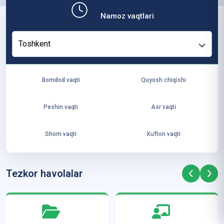
b,
Namoz vaqtlari
ya
ng
Toshkent
i
ha
yo
Bomdod vaqti
Quyosh chiqishi
t
va
Peshin vaqti
Asr vaqti
ke
laj
Shom vaqti
Xufton vaqti
ak
ya
ra
Tezkor havolalar
ta
mi
z”