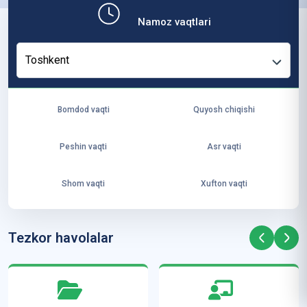
b,
Namoz vaqtlari
ya
ng
Toshkent
i
ha
yo
Bomdod vaqti
Quyosh chiqishi
t
va
Peshin vaqti
Asr vaqti
ke
laj
Shom vaqti
Xufton vaqti
ak
ya
ra
Tezkor havolalar
ta
mi
z”