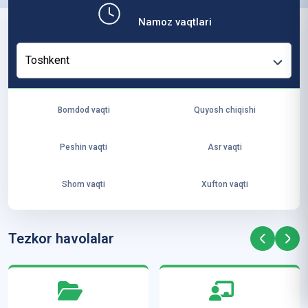
b,
Namoz vaqtlari
ya
ng
Toshkent
i
ha
yo
Bomdod vaqti
Quyosh chiqishi
t
va
Peshin vaqti
Asr vaqti
ke
laj
Shom vaqti
Xufton vaqti
ak
ya
ra
Tezkor havolalar
ta
mi
z”