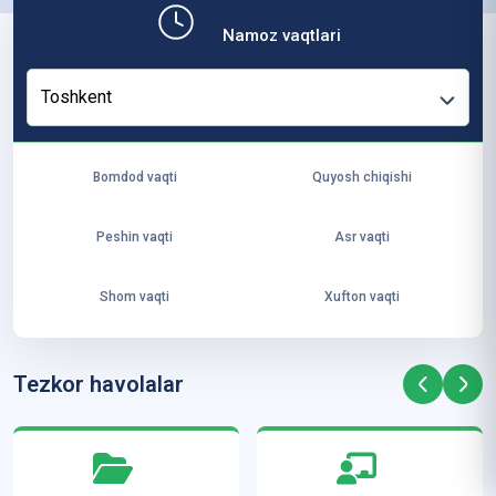
b,
Namoz vaqtlari
ya
ng
Toshkent
i
ha
yo
Bomdod vaqti
Quyosh chiqishi
t
va
Peshin vaqti
Asr vaqti
ke
laj
Shom vaqti
Xufton vaqti
ak
ya
ra
Tezkor havolalar
ta
mi
z”