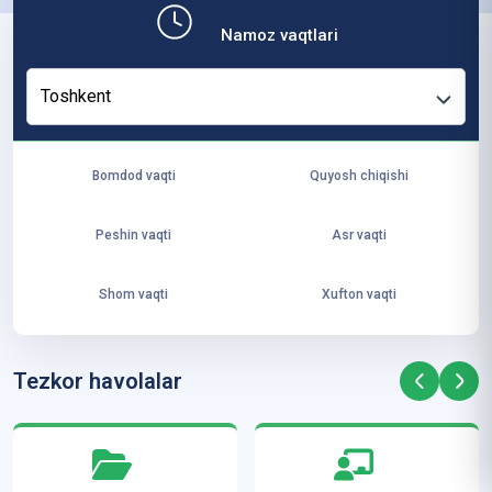
b,
Namoz vaqtlari
ya
ng
Toshkent
i
ha
yo
Bomdod vaqti
Quyosh chiqishi
t
va
Peshin vaqti
Asr vaqti
ke
laj
Shom vaqti
Xufton vaqti
ak
ya
ra
Tezkor havolalar
ta
mi
z”