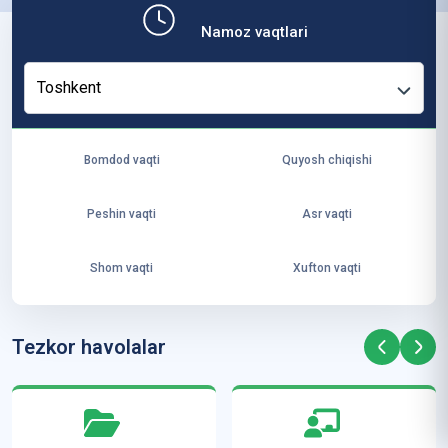
b,
Namoz vaqtlari
ya
ng
Toshkent
i
ha
yo
Bomdod vaqti
Quyosh chiqishi
t
va
Peshin vaqti
Asr vaqti
ke
laj
Shom vaqti
Xufton vaqti
ak
ya
ra
Tezkor havolalar
ta
mi
z”