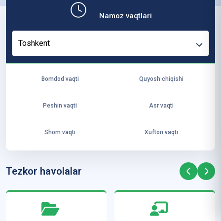
b,
Namoz vaqtlari
ya
ng
Toshkent
i
ha
yo
Bomdod vaqti
Quyosh chiqishi
t
va
Peshin vaqti
Asr vaqti
ke
laj
Shom vaqti
Xufton vaqti
ak
ya
ra
Tezkor havolalar
ta
mi
z”