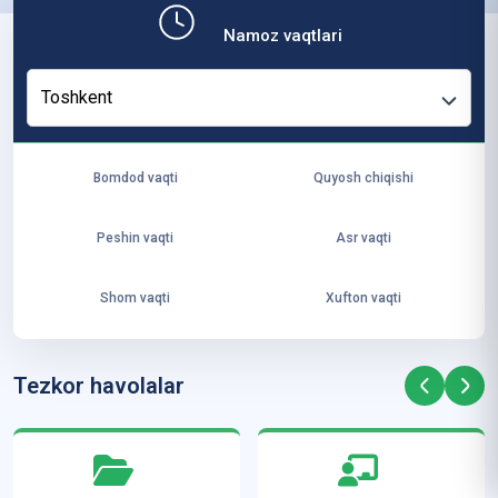
b,
Namoz vaqtlari
ya
ng
Toshkent
i
ha
yo
Bomdod vaqti
Quyosh chiqishi
t
va
Peshin vaqti
Asr vaqti
ke
laj
Shom vaqti
Xufton vaqti
ak
ya
ra
Tezkor havolalar
ta
mi
z”