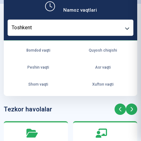
b,
Namoz vaqtlari
ya
ng
Toshkent
i
ha
yo
Bomdod vaqti
Quyosh chiqishi
t
va
Peshin vaqti
Asr vaqti
ke
laj
Shom vaqti
Xufton vaqti
ak
ya
ra
Tezkor havolalar
ta
mi
z”