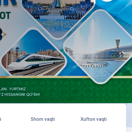
i
Shom vaqti
Xufton vaqti