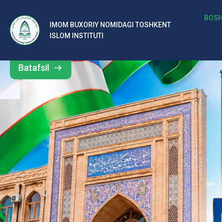
b
BOSH
IMOM BUXORIY NOMIDAGI TOSHKENT
Barcha
ISLOM INSTITUTI
al
yangiliklar
ar
Batafsil
o‘
rt
a
si
d