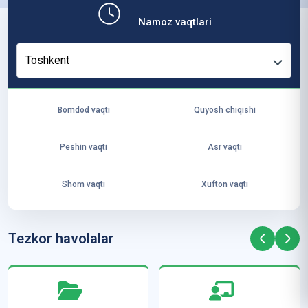
b,
Namoz vaqtlari
ya
ng
Toshkent
i
ha
yo
Bomdod vaqti
Quyosh chiqishi
t
va
Peshin vaqti
Asr vaqti
ke
laj
Shom vaqti
Xufton vaqti
ak
ya
ra
Tezkor havolalar
ta
mi
z”