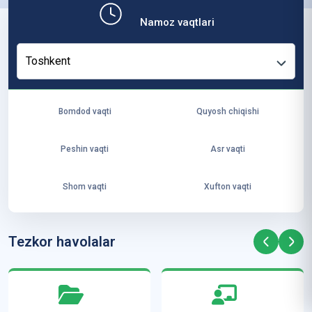
b,
Namoz vaqtlari
ya
ng
Toshkent
i
ha
yo
Bomdod vaqti
Quyosh chiqishi
t
va
Peshin vaqti
Asr vaqti
ke
laj
Shom vaqti
Xufton vaqti
ak
ya
ra
Tezkor havolalar
ta
mi
z”