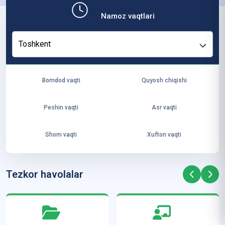
b,
Namoz vaqtlari
ya
ng
Toshkent
i
ha
yo
Bomdod vaqti
Quyosh chiqishi
t
va
Peshin vaqti
Asr vaqti
ke
laj
Shom vaqti
Xufton vaqti
ak
ya
ra
Tezkor havolalar
ta
mi
z”