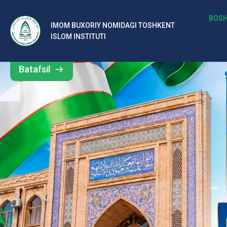
b
BOSH
IMOM BUXORIY NOMIDAGI TOSHKENT
Barcha
ISLOM INSTITUTI
al
yangiliklar
ar
Batafsil
o‘
rt
a
si
d