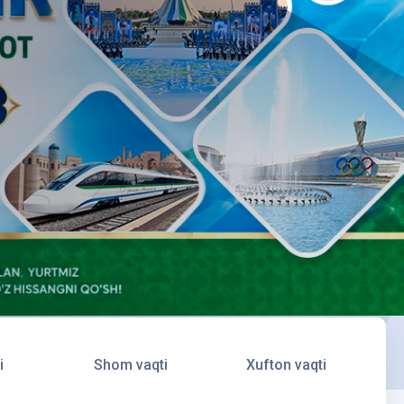
i
Shom vaqti
Xufton vaqti