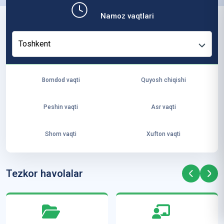
b,
Namoz vaqtlari
ya
ng
Toshkent
i
ha
yo
Bomdod vaqti
Quyosh chiqishi
t
va
Peshin vaqti
Asr vaqti
ke
laj
Shom vaqti
Xufton vaqti
ak
ya
ra
Tezkor havolalar
ta
mi
z”