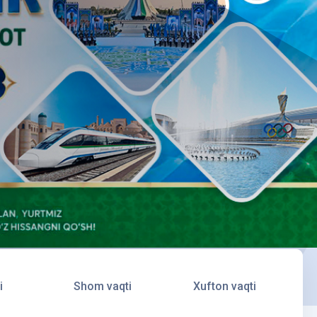
i
Shom vaqti
Xufton vaqti