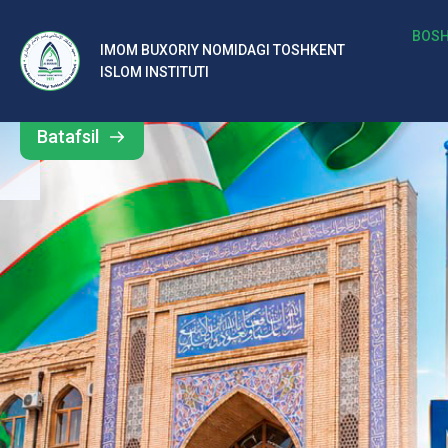
b
BOSH
IMOM BUXORIY NOMIDAGI TOSHKENT
Barcha
ISLOM INSTITUTI
al
yangiliklar
ar
Batafsil
o‘
rt
a
si
d