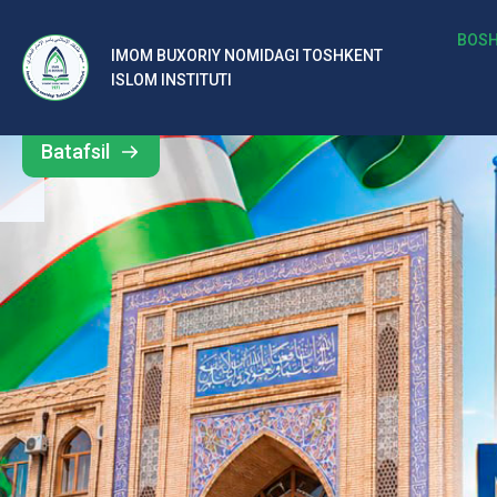
b
BOSH
IMOM BUXORIY NOMIDAGI TOSHKENT
Barcha
ISLOM INSTITUTI
al
yangiliklar
ar
Batafsil
o‘
rt
a
si
d