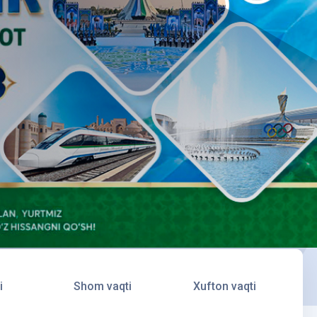
i
Shom vaqti
Xufton vaqti