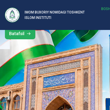
b
BOSH
IMOM BUXORIY NOMIDAGI TOSHKENT
Barcha
ISLOM INSTITUTI
al
yangiliklar
ar
Batafsil
o‘
rt
a
si
d