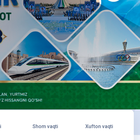
i
Shom vaqti
Xufton vaqti